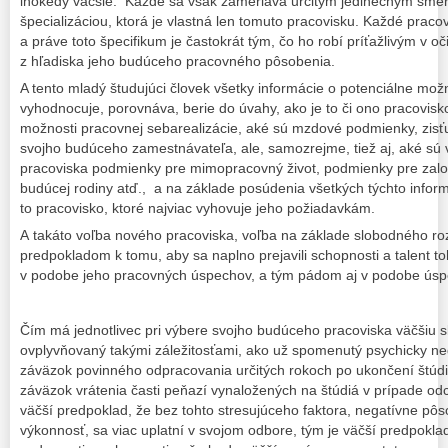
inokedy väčšie. Každé sa však zameriava určitým jedinečným sme
špecializáciou, ktorá je vlastná len tomuto pracovisku. Každé praco
a práve toto špecifikum je častokrát tým, čo ho robí príťažlivým v 
z hľadiska jeho budúceho pracovného pôsobenia.
A tento mladý študujúci človek všetky informácie o potenciálne m
vyhodnocuje, porovnáva, berie do úvahy, ako je to či ono pracovis
možnosti pracovnej sebarealizácie, aké sú mzdové podmienky, zisťu
svojho budúceho zamestnávateľa, ale, samozrejme, tiež aj, aké sú 
pracoviska podmienky pre mimopracovný život, podmienky pre založe
budúcej rodiny atď., a na základe posúdenia všetkých týchto infor
to pracovisko, ktoré najviac vyhovuje jeho požiadavkám.
A takáto voľba nového pracoviska, voľba na základe slobodného roz
predpokladom k tomu, aby sa naplno prejavili schopnosti a talent 
v podobe jeho pracovných úspechov, a tým pádom aj v podobe úsp
Čím má jednotlivec pri výbere svojho budúceho pracoviska väčšiu s
ovplyvňovaný takými záležitosťami, ako už spomenutý psychicky neg
záväzok povinného odpracovania určitých rokoch po ukončení štúdia 
záväzok vrátenia časti peňazí vynaložených na štúdiá v prípade od
väčší predpoklad, že bez tohto stresujúceho faktora, negatívne pô
výkonnosť, sa viac uplatní v svojom odbore, tým je väčší predpoklad,