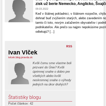
zisk už berie Nemecko, Anglicko, Švajči
09.03.2022
Keď v štátnej pokladnici, v štátnom rozpočte, chýba
dohnať buď zvýšením starých, alebo zavedením nov
tamto či toto, novým zaťažením obyvateľov i podni
podnikateľov. Ale prečo sa najprv nepokúsime pozri
odtekajú? [...]
RSS
Ivan Vlček
ivlcek.blog.pravda.sk
Kvôli čomu sme vlastne boli
prizvaní do Únie? Kvôli
úprimnej snahe o dobro pre
všetkých alebo kvôli
neskromnej snahe o výhody
jedných na úkor druhých?
Štatistiky blogu
Počet článkov: 42