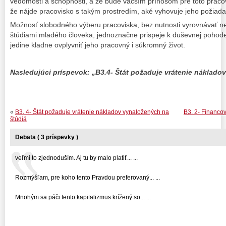
vedomosti a schopnosti, a že bude väčším prínosom pre toto pracov
že nájde pracovisko s takým prostredím, aké vyhovuje jeho požiad
Možnosť slobodného výberu pracoviska, bez nutnosti vyrovnávať n
štúdiami mladého človeka, jednoznačne prispeje k duševnej pohod
jedine kladne ovplyvniť jeho pracovný i súkromný život.
Nasledujúci príspevok: „B3.4- Štát požaduje vrátenie náklado
«
B3. 4- Štát požaduje vrátenie nákladov vynaložených na
B3. 2- Financo
štúdiá
Debata ( 3 príspevky )
veľmi to zjednoduším. Aj tu by malo platiť... ...
Rozmýšľam, pre koho tento Pravdou preferovaný... ...
Mnohým sa páči tento kapitalizmus krížený so... ...