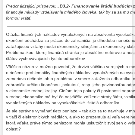
Predchádzajúci príspevok:
„B3.2- Financovanie štúdií budúcim
financuje náklady vzdelávania mladého človeka, tak by sa sa mu mal
formou vrátiť.
——————————————————————————————
Otázka finančných nákladov vynaložených na absolventa vysokoškols
ukončení odchádza za prácou do zahraničia, je dlhodobo neriešen
zaťažujúcou vzťahy medzi ekonomicky silnejšími a ekonomicky slab
Problematikou, ktorej finančná stránka je absolútne neférovo a nes
štátov vychovávajúcich týchto odborníkov.
Väčšina názorov, možno povedať, že drvivá väčšina verejných a me
o riešenie problematiky finančných nákladov vynaložených na vyso
zameriava riešenie tohto problému v smere zaťaženia odborníka
zahraničia určitou finančnou „pokutou“, resp. jeho povinnosťou odp
v ekonomike rodnej krajiny. Cieľom tejto pokuty či povinnosti odpra
v rodnej ekonomike má byť čo najväčšie zníženie straty štátu, vznik
vynaložených nákladov na vysokoškolské štúdiá odborníka.
Je ale správne vymáhať tieto peniaze – tak ako sa to navrhuje v 
v tlači či elektronických médiách, a ako to prezentuje aj veľa vere
ktorá vďaka práve týmto peniazom mohla uskutočniť svoj sen o vyšt
oblasti?