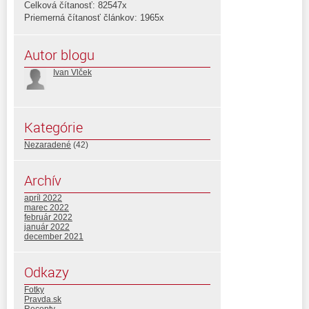
Celková čítanosť: 82547x
Priemerná čítanosť článkov: 1965x
Autor blogu
Ivan Vlček
Kategórie
Nezaradené
(42)
Archív
apríl 2022
marec 2022
február 2022
január 2022
december 2021
Odkazy
Fotky
Pravda.sk