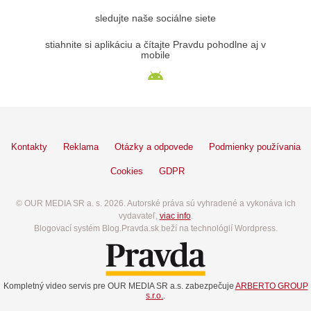
sledujte naše sociálne siete
stiahnite si aplikáciu a čítajte Pravdu pohodlne aj v
mobile
Kontakty
Reklama
Otázky a odpovede
Podmienky používania
Cookies
GDPR
© OUR MEDIA SR a. s. 2026. Autorské práva sú vyhradené a vykonáva ich
vydavateľ,
viac info
.
Blogovací systém Blog.Pravda.sk beží na technológií Wordpress.
Kompletný video servis pre OUR MEDIA SR a.s. zabezpečuje
ARBERTO GROUP
s.r.o.
.