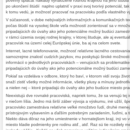
povinný splácať náklady vynaložené rodnou krajinou na jeho štúdiá
po ukončení štúdií naplno uplatniť v praxi svoj tvorivý potenciál, t
k tomu vedú, je možnosť pracovať na pracovisku podľa vlastného v
V súčasnosti, v dobe nebývalých informačných a komunikačných tec
počas štúdií na vysokej škole veľa možností zorientovať sa v množst
pripadajúcich do úvahy ako jeho potenciálne možný budúci zamestn
v rámci územia svojej rodnej krajiny, v ktorej študuje, ale aj event
pracovísk na území celej Európskej únie, ba aj na celom svete.
Internet, lacné telefonovanie, možnosť relatívne lacného cestovani
samozrejme znalosť cudzích jazykov, mu poskytujú široké možnosti
informácií o jednotlivých pracoviskách – venujúcich sa problematike
pripadajúcich do úvahy ako jeho potencionálne možný budúci zame
Pokiaľ sa vzdeláva v odbore, ktorý ho baví, v ktorom vidí svoju živo
snaží zistiť všetky možné informácie, všetky plusy a mínusy jednot
a nielen nej – ktoré pripadajú do úvahy ako jeho budúce miesto p
Neexistujú dve rovnaké pracoviská, napriek tomu, že sa venujú tej i
v niečom líšia. Jedno má širší záber vývoja a výskumu, iné užší, šp
pracovisko zamestnáva relatívne veľké množstvo ľudí, druhé menej.
prístrojovým vybavením a ďaľším potrebným zariadením, ľuďmi, a t
Niekto dáva dôraz na jeho umiestnenie v hornatejšom kraji, iný vo 
miesto kladie podmienky pre rodinu atď., atď. Raz sú tie rozdiely 