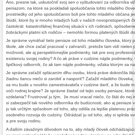
Áno, presne tak, uskutočniť svoj sen o vyštudovaní za odborníka 
peniazom, na ktoré sa poskladali spoluobčania tohto mladého člove
prostriedky od jeho spoluobčanov boli pre tohto mladého občana 
štúdií, ktoré by si mnoho mladých ľudí v našich novopristúpených č
častokrát katastrofálnej finančnej situácii v ich rodinách, spôsobe
žobráckymi platmi ich rodičov – nemohlo formou platených štúdií dov
Je správne vymáhať tieto peniaze od toho mladého človeka, ktorý p
škole, ale chce začať pracovať v zahraničí, pretože tam vidí nielen 
možnosti, ale aj perspektívnejšie podmienky, tak pre svoj profesionál
existenciu svojej rodiny? A čo ak práve v cudzine nájde podmienky
špičkový odborník, čo ak tam nájde podmienky, vďaka ktorým sa nap
Je správne zaťažiť splácaním dlhu osobu, ktorá práve dokončila štú
žiadnu šancu niečo si zarobiť a nasporiť? Zaťažiť mladého človeka,
sa mu bude u nového zamestnávateľa v cudzine dariť, a že bude mať
voči rodnej krajine? Je správne žiadať od tejto osoby peniaze, ktoré 
vzdelania? Frustrovať ju tým, že musí vracať niečo, čo štát do nej i
si zabezpečil tak nového odborníka do budúcnosti, ako aj peniaze 
ju tak určitým spôsobom od toho, aby odišla za lepšie platenou pr
osobného rozvoja do cudziny. Odrádzať ju od toho, aby si splnila s
a pre svoju rodinu.
A ďalším závažným dôvodom na to, aby mladý človek odchádzajúci 