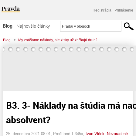
Registrácia
Prihlásenie
Blog
Najnovšie články
Najčítanejšie články
Blog
>
My znášame náklady, ale zisky už zhŕňajú druhí
Najkomentovanejšie články
>
B3. 3- Náklady na štúdia má naozaj znášať absolvent?
Zoznam blogov
Komerčné blogy
B3. 3- Náklady na štúdia má na
absolvent?
25. decembra 2021 08:01
, Prečítané 1 345x,
Ivan Vlček
,
Nezaradené