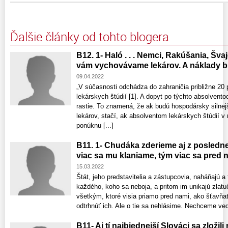
Ďalšie články od tohto blogera
B12. 1- Haló . . . Nemci, Rakúšania, Švaj
vám vychovávame lekárov. A náklady bu
09.04.2022
„V súčasnosti odchádza do zahraničia približne 20
lekárskych štúdií [1]. A dopyt po týchto absolvent
rastie. To znamená, že ak budú hospodársky silnej
lekárov, stačí, ak absolventom lekárskych štúdií 
ponúknu [...]
B11. 1- Chudáka zderieme aj z posledne
viac sa mu klaniame, tým viac sa pred
15.03.2022
Štát, jeho predstavitelia a zástupcovia, naháňajú a
každého, koho sa neboja, a pritom im unikajú zlatu
všetkým, ktoré visia priamo pred nami, ako šťavňat
odtrhnúť ich. Ale o tie sa nehlásime. Nechceme ved
B11- Aj tí najbiednejší Slováci sa zložili